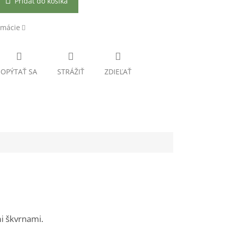
Pridať do košíka
rmácie
OPÝTAŤ SA
STRÁŽIŤ
ZDIEĽAŤ
i škvrnami.