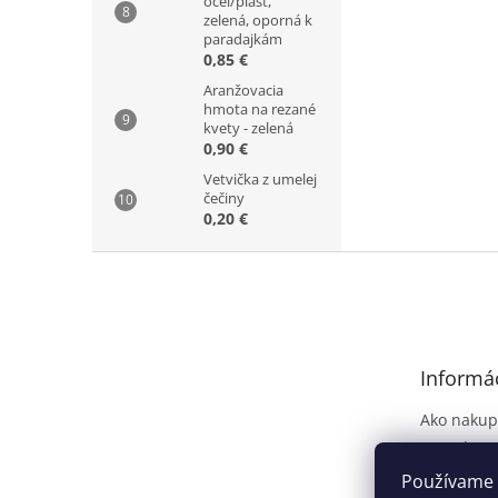
oceľ/plast,
zelená, oporná k
paradajkám
0,85 €
Aranžovacia
hmota na rezané
kvety - zelená
0,90 €
Vetvička z umelej
čečiny
0,20 €
Z
á
p
ä
t
Informác
i
e
Ako nakup
Kontakt
Dodanie t
Používame 