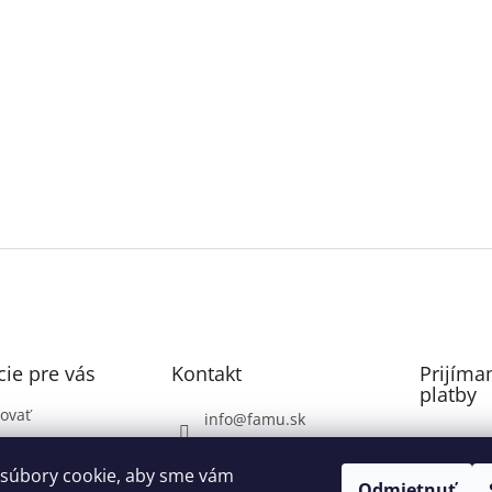
ie pre vás
Kontakt
Prijíma
platby
ovať
info
@
famu.sk
Záhrada: 0948071337
ovaru
súbory cookie, aby sme vám
Voda, Plyn, Poklopy: do
Odmietnuť