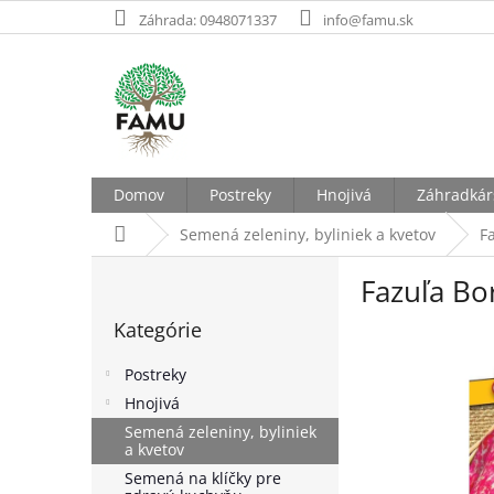
Prejsť
Záhrada: 0948071337
info@famu.sk
na
obsah
Domov
Postreky
Hnojivá
Záhradkár
Domov
Semená zeleniny, byliniek a kvetov
F
B
Fazuľa Bo
o
Preskočiť
č
Kategórie
kategórie
n
ý
Postreky
p
Hnojivá
a
Semená zeleniny, byliniek
n
a kvetov
e
Semená na klíčky pre
l