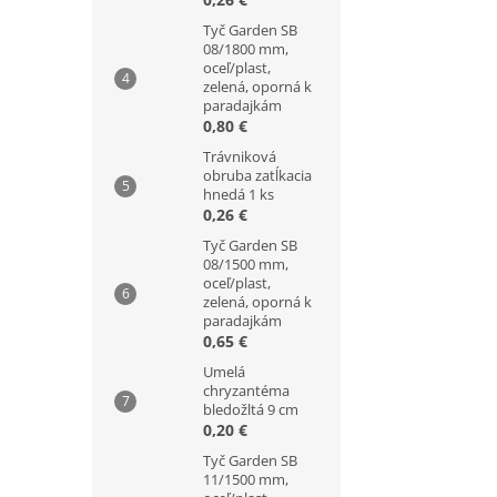
Tyč Garden SB
08/1800 mm,
oceľ/plast,
zelená, oporná k
paradajkám
0,80 €
Trávniková
obruba zatĺkacia
hnedá 1 ks
0,26 €
Tyč Garden SB
08/1500 mm,
oceľ/plast,
zelená, oporná k
paradajkám
0,65 €
Umelá
chryzantéma
bledožltá 9 cm
0,20 €
Tyč Garden SB
11/1500 mm,