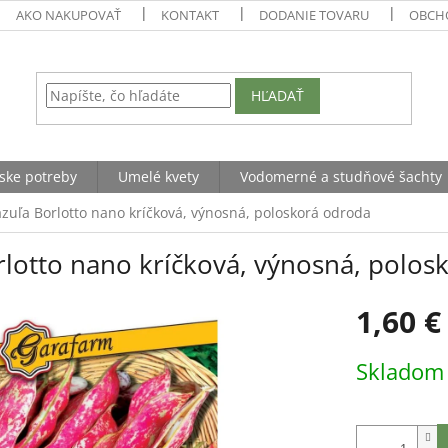
AKO NAKUPOVAŤ
KONTAKT
DODANIE TOVARU
OBCH
HĽADAŤ
ske potreby
Umelé kvety
Vodomerné a studňové šachty
azuľa Borlotto nano kríčková, výnosná, poloskorá odroda
rlotto nano kríčková, výnosná, polos
1,60 €
Jednotková
Sklado
cena: