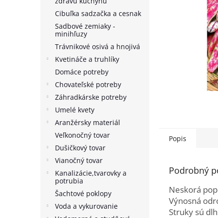
zdravú kuchyňu
Cibuľka sadzačka a cesnak
Sadbové zemiaky -
minihľuzy
Trávnikové osivá a hnojivá
Kvetináče a truhlíky
Domáce potreby
Chovateľské potreby
Záhradkárske potreby
Umelé kvety
Aranžérsky materiál
Veľkonočný tovar
Popis
Dušičkový tovar
Vianočný tovar
Podrobný p
Kanalizácie,tvarovky a
potrubia
Neskorá popí
Šachtové poklopy
Výnosná odro
Voda a vykurovanie
Struky sú dl