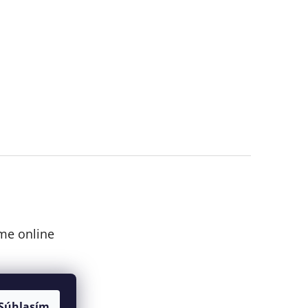
me online
Súhlasím