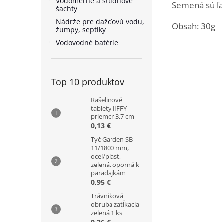
Vodomerné a studňové
Semená sú ľa
šachty
Nádrže pre dažďovú vodu,
Obsah: 30g
žumpy, septiky
Vodovodné batérie
Top 10 produktov
Rašelinové
tablety JIFFY
priemer 3,7 cm
0,13 €
Tyč Garden SB
11/1800 mm,
oceľ/plast,
zelená, oporná k
paradajkám
0,95 €
Trávniková
obruba zatĺkacia
zelená 1 ks
0,26 €