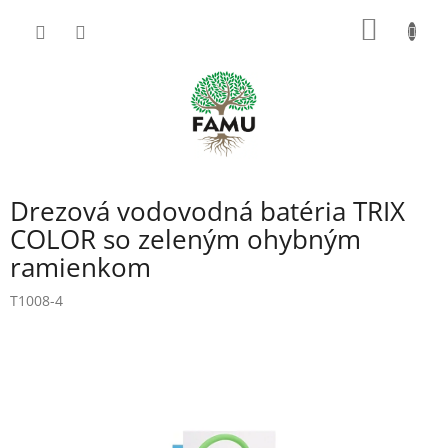
Prejsť
NÁKU
na
obsah
KOŠÍK
Drezová vodovodná batéria TRIX
COLOR so zeleným ohybným
ramienkom
T1008-4