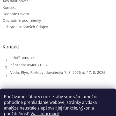
Ako nakupovať
i
e
Kontakt
Dodanie tovaru
Obchodné podmienky
Ochrana osobných údajov
Kontakt
info
@
famu.sk
Záhrada: 0948071337
Voda, Plyn, Poklopy: dovolenka 7. 8. 2026 až 17. 8. 2026
Prijímame online platby
Používame súbory cookie, aby sme vám umožnili
pohodlné prehliadanie webovej stránky a vďaka
analýze neustále zlepšovali jej funkcie, výkon a
použiteľnosť.
Viac informácií