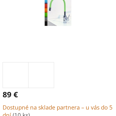
89 €
Jednotková
Dostupné na sklade partnera – u vás do 5
cena:
dní
(10 ks)