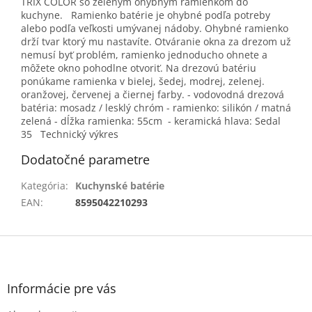
TRIX COLOR so zeleným ohybným ramienkom do
kuchyne. Ramienko batérie je ohybné podľa potreby
alebo podľa veľkosti umývanej nádoby. Ohybné ramienko
drží tvar ktorý mu nastavíte. Otváranie okna za drezom už
nemusí byť problém, ramienko jednoducho ohnete a
môžete okno pohodlne otvoriť. Na drezovú batériu
ponúkame ramienka v bielej, šedej, modrej, zelenej.
oranžovej, červenej a čiernej farby. - vodovodná drezová
batéria: mosadz / lesklý chróm - ramienko: silikón / matná
zelená - dĺžka ramienka: 55cm - keramická hlava: Sedal
35 Technický výkres
Dodatočné parametre
Kategória
:
Kuchynské batérie
EAN
:
8595042210293
Z
á
p
ä
Informácie pre vás
t