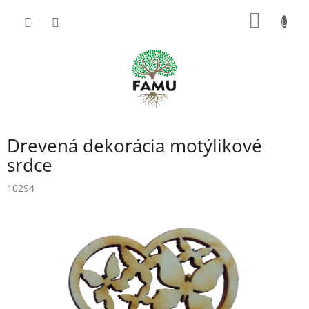
Prejsť
NÁKU
na
obsah
KOŠÍK
Drevená dekorácia motýlikové
srdce
10294