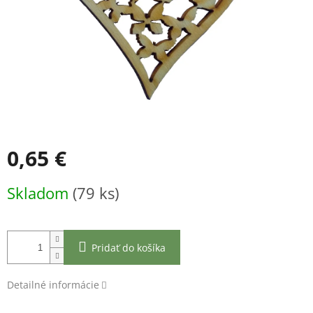
0,65 €
Jednotková
Skladom
(79 ks)
cena:
Pridať do košíka
Detailné informácie