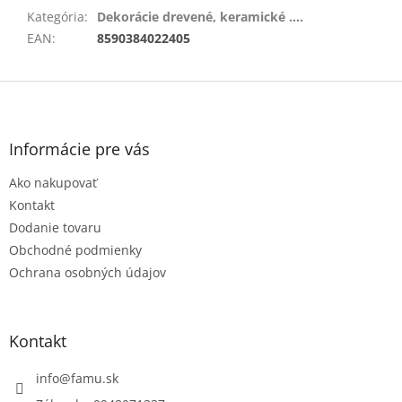
Kategória
:
Dekorácie drevené, keramické ....
EAN
:
8590384022405
Z
á
p
ä
Informácie pre vás
t
Ako nakupovať
i
e
Kontakt
Dodanie tovaru
Obchodné podmienky
Ochrana osobných údajov
Kontakt
info
@
famu.sk