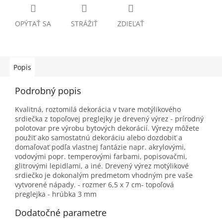
OPÝTAŤ SA
STRÁŽIŤ
ZDIEĽAŤ
Popis
Podrobný popis
Kvalitná, roztomilá dekorácia v tvare motýlikového
srdiečka z topoľovej preglejky je drevený výrez - prírodný
polotovar pre výrobu bytových dekorácií. Výrezy môžete
použiť ako samostatnú dekoráciu alebo dozdobiť a
domaľovať podľa vlastnej fantázie napr. akrylovými,
vodovými popr. temperovými farbami, popisovačmi,
glitrovými lepidlami, a iné. Drevený výrez motýlikové
srdiečko je dokonalým predmetom vhodným pre vaše
vytvorené nápady. - rozmer 6,5 x 7 cm- topoľová
preglejka - hrúbka 3 mm
Dodatočné parametre