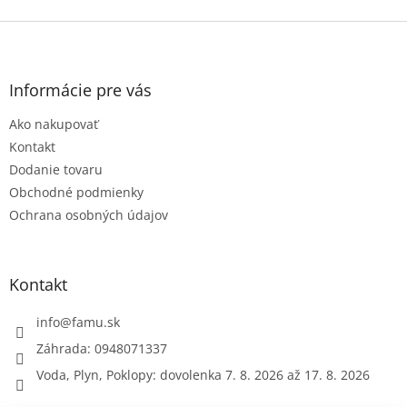
Z
á
p
ä
Informácie pre vás
t
Ako nakupovať
i
e
Kontakt
Dodanie tovaru
Obchodné podmienky
Ochrana osobných údajov
Kontakt
info
@
famu.sk
Záhrada: 0948071337
Voda, Plyn, Poklopy: dovolenka 7. 8. 2026 až 17. 8. 2026