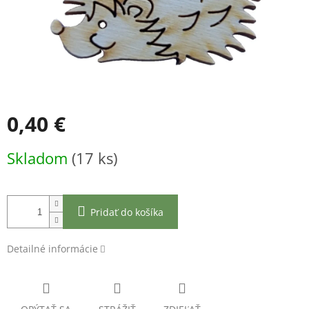
0,40 €
Jednotková
Skladom
(17 ks)
cena:
Pridať do košíka
Detailné informácie