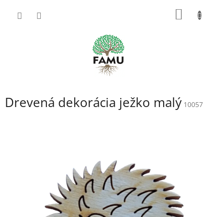
Prejsť
NÁKU
na
obsah
KOŠÍK
Drevená dekorácia ježko malý
10057