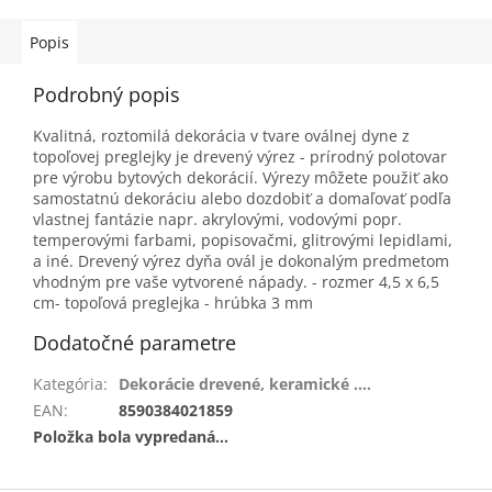
Popis
Podrobný popis
Kvalitná, roztomilá dekorácia v tvare oválnej dyne z
topoľovej preglejky je drevený výrez - prírodný polotovar
pre výrobu bytových dekorácií. Výrezy môžete použiť ako
samostatnú dekoráciu alebo dozdobiť a domaľovať podľa
vlastnej fantázie napr. akrylovými, vodovými popr.
temperovými farbami, popisovačmi, glitrovými lepidlami,
a iné. Drevený výrez dyňa ovál je dokonalým predmetom
vhodným pre vaše vytvorené nápady. - rozmer 4,5 x 6,5
cm- topoľová preglejka - hrúbka 3 mm
Dodatočné parametre
Kategória
:
Dekorácie drevené, keramické ....
EAN
:
8590384021859
Položka bola vypredaná…