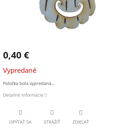
0,40 €
Jednotková
Vypredané
cena:
Položka bola vypredaná…
Detailné informácie
OPÝTAŤ SA
STRÁŽIŤ
ZDIEĽAŤ