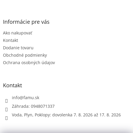
Z
á
p
ä
Informácie pre vás
t
Ako nakupovať
i
e
Kontakt
Dodanie tovaru
Obchodné podmienky
Ochrana osobných údajov
Kontakt
info
@
famu.sk
Záhrada: 0948071337
Voda, Plyn, Poklopy: dovolenka 7. 8. 2026 až 17. 8. 2026