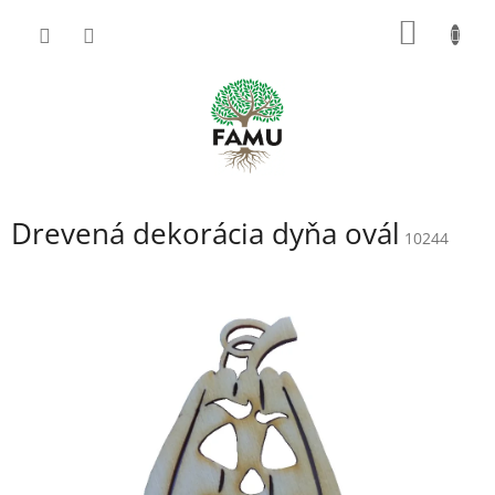
Prejsť
NÁKU
na
obsah
KOŠÍK
Drevená dekorácia dyňa ovál
10244