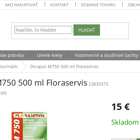
AKO NAKUPOVAŤ
KONTAKT
DODANIE TOVARU
OBCH
HĽADAŤ
ske potreby
Umelé kvety
Vodomerné a studňové šachty
 burinám
Dicopur M750 500 ml Floraservis
750 500 ml Floraservis
23835375
VIS
15 €
Jednotková
Sklado
cena: