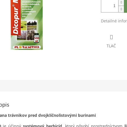
Detailné info
TLAČ
opis
ana trávnikov pred dvojklíčnolistovými burinami
0
je účinný
systémový herbicíd
, ktorý pôsobí prostredníctvom
l