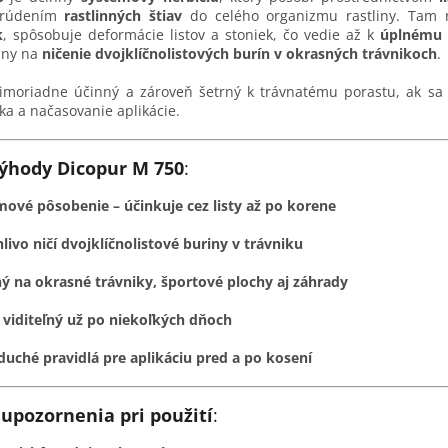
prúdením
rastlinných štiav
do celého organizmu rastliny. Tam 
k
, spôsobuje deformácie listov a stoniek, čo vedie až k
úplnému
álny na
ničenie dvojklíčnolistových burín v okrasných trávnikoch
.
mimoriadne účinný a zároveň šetrný k trávnatému porastu, ak sa
ka a načasovanie aplikácie.
ýhody Dicopur M 750
:
ové pôsobenie – účinkuje cez listy až po korene
livo ničí dvojklíčnolistové buriny v trávniku
ý na okrasné trávniky, športové plochy aj záhrady
 viditeľný už po niekoľkých dňoch
uché pravidlá pre aplikáciu pred a po kosení
 upozornenia pri použití
: