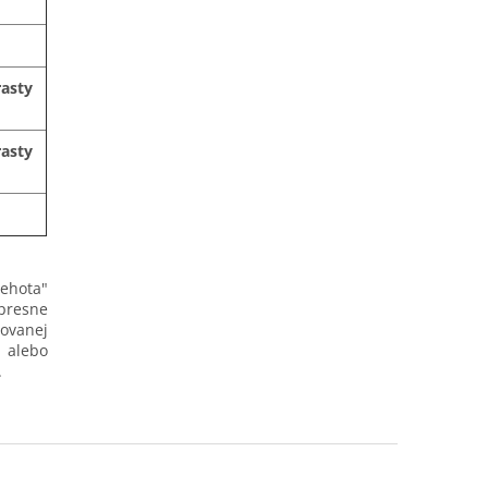
asty
asty
lehota"
 presne
ovanej
 alebo
.