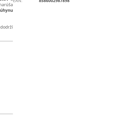
EAN
:
8586002987898
narúša
 úhynu
 dodrží