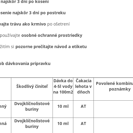
e
najskôr 3 dni po kosení
senie najskôr 3 dni po postreku
ajte trávu ako krmivo
po ošetrení
 používajte
osobné ochranné prostriedky
žitím si
pozorne prečítajte návod a etiketu
ob dávkovania prípravku
Dávka do
Čakacia
Povolené kombiná
Škodlivý činiteľ
4-5l vody
lehota v
poznámky
na 100m2
dňoch
Dvojklíčnolistové
mný
10 ml
AT
buriny
Dvojklíčnolistové
mná
10 ml
AT
buriny