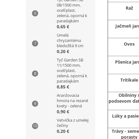
08/1500 mm,
Raž
oceľ/plast,
zelená, oporná k
paradajkám
Jačmeň jar
0,65 €
Umelá
chryzantéma
Ovos
bledožltá 9 cm
0,20 €
Tyč Garden SB
Pšenica jar
11/1500 mm,
oceľ/plast,
zelená, oporná k
Tritikale
paradajkám
0,85 €
Obilniny 
Aranžovacia
hmota na rezané
podsevom ďat
kvety - zelená
0,90 €
Lúky a pasi
Vetvička z umelej
čečiny
0,20 €
Trávy - sem
porasty