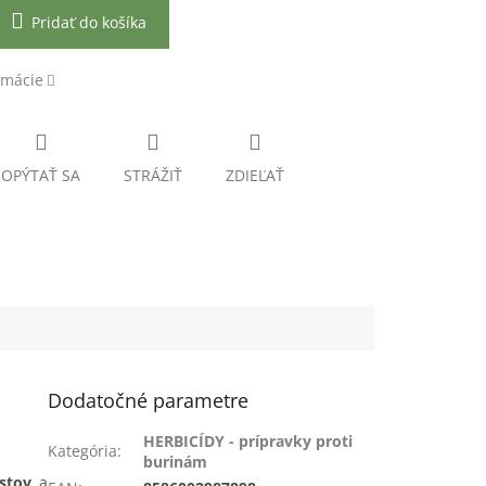
Pridať do košíka
rmácie
OPÝTAŤ SA
STRÁŽIŤ
ZDIEĽAŤ
Dodatočné parametre
HERBICÍDY - prípravky proti
Kategória
:
burinám
istov
a