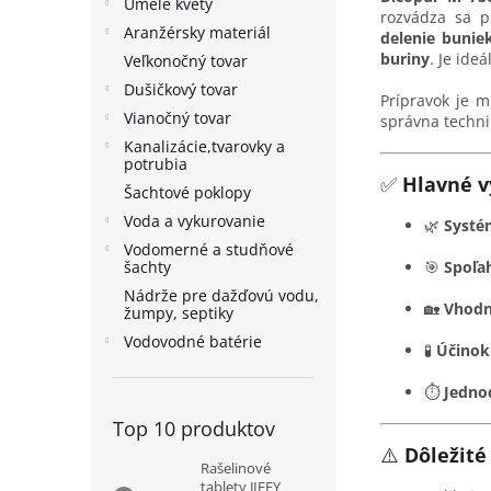
Umelé kvety
rozvádza sa 
Aranžérsky materiál
delenie bunie
buriny
. Je ide
Veľkonočný tovar
Dušičkový tovar
Prípravok je 
Vianočný tovar
správna techni
Kanalizácie,tvarovky a
potrubia
✅
Hlavné v
Šachtové poklopy
Voda a vykurovanie
🌿
Systém
Vodomerné a studňové
šachty
🎯
Spoľah
Nádrže pre dažďovú vodu,
🏡
Vhodn
žumpy, septiky
Vodovodné batérie
🧪
Účinok
⏱️
Jednod
Top 10 produktov
⚠️
Dôležité
Rašelinové
tablety JIFFY