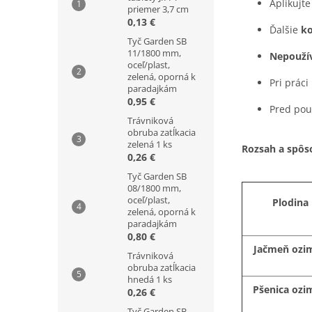
Aplikujt
priemer 3,7 cm
0,13 €
Ďalšie
ko
Tyč Garden SB
11/1800 mm,
Nepoužív
oceľ/plast,
zelená, oporná k
Pri práci
paradajkám
0,95 €
Pred pou
Trávniková
obruba zatĺkacia
zelená 1 ks
Rozsah a spôs
0,26 €
Tyč Garden SB
08/1800 mm,
oceľ/plast,
Plodina
zelená, oporná k
paradajkám
0,80 €
Jačmeň ozi
Trávniková
obruba zatĺkacia
hnedá 1 ks
Pšenica ozi
0,26 €
Tyč Garden SB