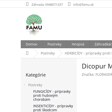
Prejsť
Záhrada: 0948071337
info@famu.sk
na
obsah
Domov
Postreky
Hnojivá
Záhradkár
Domov
Postreky
HERBICÍDY - prípravky proti
B
Dicopur M
o
Preskočiť
č
Kategórie
Značka:
FLORASER
kategórie
n
ý
Postreky
p
FUNGICÍDY - prípravky
a
proti hubovým
n
chorobám
e
INSEKTICÍDY - prípravky
l
proti škodcom