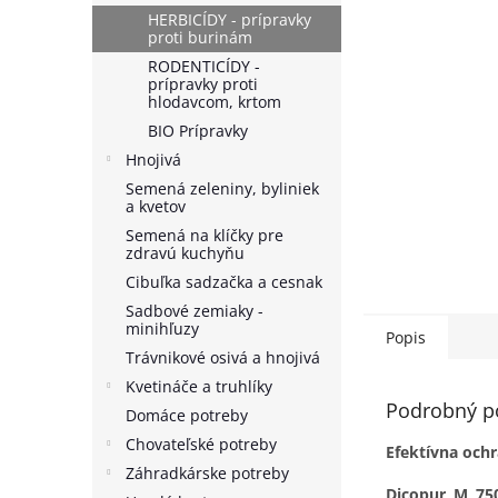
HERBICÍDY - prípravky
proti burinám
RODENTICÍDY -
prípravky proti
hlodavcom, krtom
BIO Prípravky
Hnojivá
Semená zeleniny, byliniek
a kvetov
Semená na klíčky pre
zdravú kuchyňu
Cibuľka sadzačka a cesnak
Sadbové zemiaky -
minihľuzy
Popis
Trávnikové osivá a hnojivá
Kvetináče a truhlíky
Podrobný p
Domáce potreby
Chovateľské potreby
Efektívna ochr
Záhradkárske potreby
Dicopur M 75