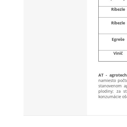
Ríbezle
Ríbezle
Egreše
Vinič
AT - agrotech
namiesto počtu
stanovenom ag
plodiny; za 
konzumácie oše
Z
á