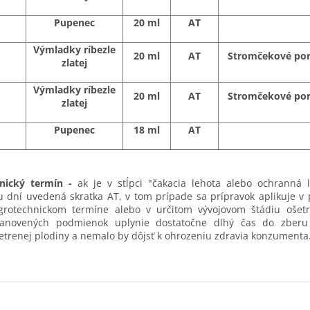
Pupenec
20 ml
AT
Výmladky ríbezle
20 ml
AT
Stromčekové por
zlatej
Výmladky ríbezle
20 ml
AT
Stromčekové por
zlatej
Pupenec
18 ml
AT
nický termín
-
ak je v stĺpci "čakacia lehota alebo ochranná 
 dní uvedená skratka AT, v tom prípade sa prípravok aplikuje v
rotechnickom termíne alebo v určitom vývojovom štádiu ošetr
stanovených podmienok uplynie dostatočne dlhý čas do zberu
trenej plodiny a nemalo by dôjsť k ohrozeniu zdravia konzumenta