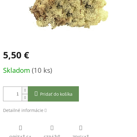
5,50 €
Jednotková
Skladom
(10 ks)
cena:
Pridať do košíka
Detailné informácie