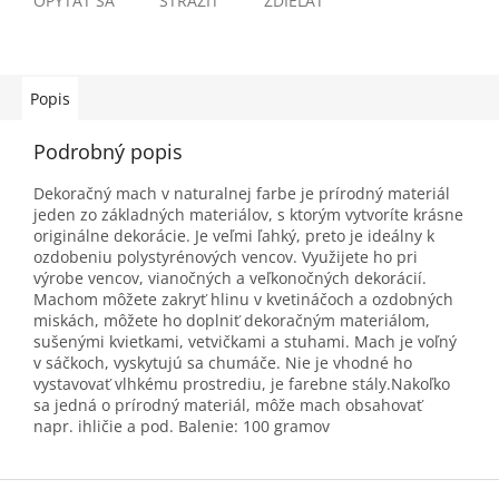
OPÝTAŤ SA
STRÁŽIŤ
ZDIEĽAŤ
Popis
Podrobný popis
Dekoračný mach v naturalnej farbe je prírodný materiál
jeden zo základných materiálov, s ktorým vytvoríte krásne
originálne dekorácie. Je veľmi ľahký, preto je ideálny k
ozdobeniu polystyrénových vencov. Využijete ho pri
výrobe vencov, vianočných a veľkonočných dekorácií.
Machom môžete zakryť hlinu v kvetináčoch a ozdobných
miskách, môžete ho doplniť dekoračným materiálom,
sušenými kvietkami, vetvičkami a stuhami. Mach je voľný
v sáčkoch, vyskytujú sa chumáče. Nie je vhodné ho
vystavovať vlhkému prostrediu, je farebne stály.Nakoľko
sa jedná o prírodný materiál, môže mach obsahovať
napr. ihličie a pod. Balenie: 100 gramov
Z