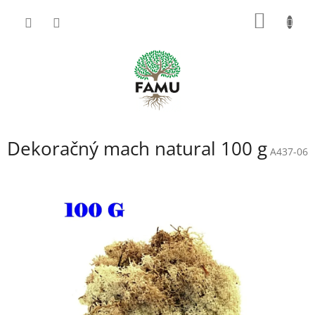
Prejsť
NÁKU
na
obsah
KOŠÍK
Dekoračný mach natural 100 g
A437-06