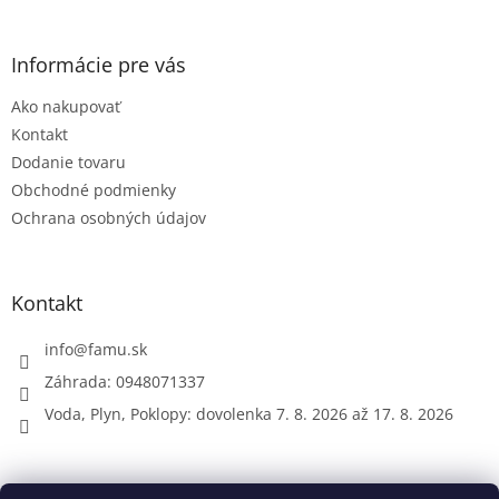
á
p
ä
Informácie pre vás
t
Ako nakupovať
i
e
Kontakt
Dodanie tovaru
Obchodné podmienky
Ochrana osobných údajov
Kontakt
info
@
famu.sk
Záhrada: 0948071337
Voda, Plyn, Poklopy: dovolenka 7. 8. 2026 až 17. 8. 2026
Prijímame online platby