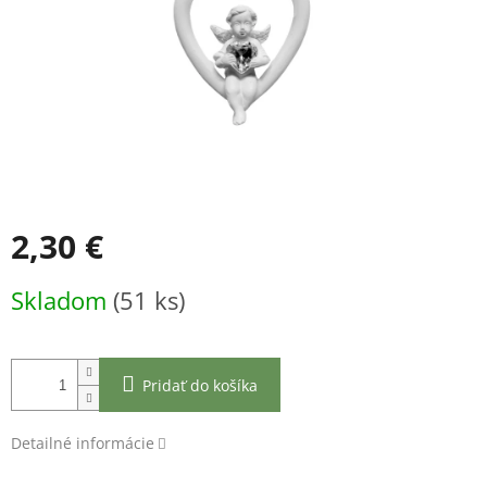
2,30 €
Jednotková
Skladom
(51 ks)
cena:
Pridať do košíka
Detailné informácie