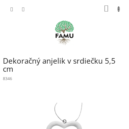
Prejsť
NÁKU
na
obsah
KOŠÍK
Dekoračný anjelik v srdiečku 5,5
cm
8346