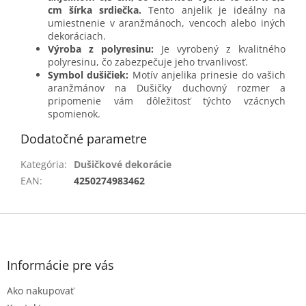
cm šírka srdiečka.
Tento anjelik je ideálny na
umiestnenie v aranžmánoch, vencoch alebo iných
dekoráciach.
Výroba z polyresinu:
Je vyrobený z kvalitného
polyresinu, čo zabezpečuje jeho trvanlivosť.
Symbol dušičiek:
Motív anjelika prinesie do vašich
aranžmánov na Dušičky duchovný rozmer a
pripomenie vám dôležitosť týchto vzácnych
spomienok.
Dodatočné parametre
Kategória
:
Dušičkové dekorácie
EAN
:
4250274983462
Z
á
p
ä
Informácie pre vás
t
Ako nakupovať
i