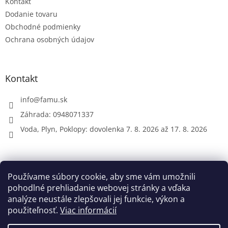
e
Kontakt
Dodanie tovaru
Obchodné podmienky
Ochrana osobných údajov
Kontakt
info
@
famu.sk
Záhrada: 0948071337
Voda, Plyn, Poklopy: dovolenka 7. 8. 2026 až 17. 8. 2026
Prijímame online platby
Používame súbory cookie, aby sme vám umožnili
pohodlné prehliadanie webovej stránky a vďaka
analýze neustále zlepšovali jej funkcie, výkon a
použiteľnosť.
Viac informácií