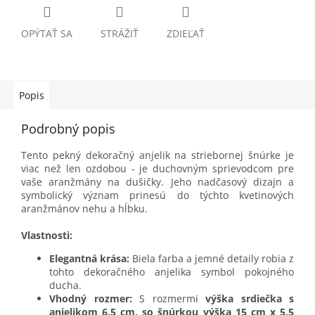
OPÝTAŤ SA
STRÁŽIŤ
ZDIEĽAŤ
Popis
Podrobný popis
Tento pekný dekoračný anjelik na striebornej šnúrke je
viac než len ozdobou - je duchovným sprievodcom pre
vaše aranžmány na dušičky. Jeho nadčasový dizajn a
symbolický význam prinesú do týchto kvetinových
aranžmánov nehu a hĺbku.
Vlastnosti:
Elegantná krása:
Biela farba a jemné detaily robia z
tohto dekoračného anjelika symbol pokojného
ducha.
Vhodný rozmer:
S rozmermi
výška srdiečka s
anjelikom 6,5 cm, so šnúrkou výška 15 cm x 5,5