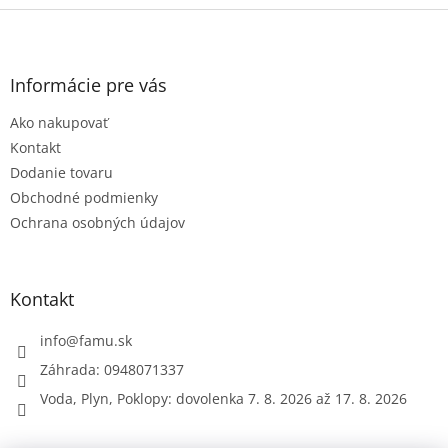
Z
á
p
ä
Informácie pre vás
t
Ako nakupovať
i
e
Kontakt
Dodanie tovaru
Obchodné podmienky
Ochrana osobných údajov
Kontakt
info
@
famu.sk
Záhrada: 0948071337
Voda, Plyn, Poklopy: dovolenka 7. 8. 2026 až 17. 8. 2026