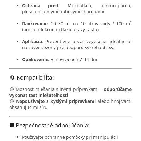
Ochrana pred
: Múčnatkou, peronospórou,
plesňami a inými hubovými chorobami
Dávkovanie
: 20–30 ml na 10 litrov vody / 100 m²
(podľa infekčného tlaku a fázy rastu)
Aplikácia
: Preventívne počas vegetácie, ideálne aj
na záver sezóny pre podporu vyzretia dreva
Opakovanie
: V intervaloch 7–14 dní
🔄 Kompatibilita:
🟡 Možnosť miešania s inými prípravkami –
odporúčame
vykonať test miešateľnosti
🟡
Nepoužívajte s kyslými prípravkami
alebo hnojivami
obsahujúcimi síru
🛡️ Bezpečnostné odporúčania:
Používajte ochranné pomôcky pri manipulácii