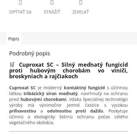
OPÝTAŤ SA
STRÁŽIŤ
ZDIEĽAŤ
Popis
Podrobný popis
🛒
Cuproxat SC – Silný meďnatý fungicíd
proti hubovým chorobám vo viniči,
broskyniach a rajčiakoch
Cuproxat SC
je moderný
kontaktný fungicíd
s účinnou
látkou
tribázický síran meďnatý
, navrhnutý na ochranu
pred
hubovými chorobami
. Vďaka špeciálnej technológii
výroby má výnimočne jemné častice s vysokou
priľnavosťou
a
odolnosťou proti dažďu
. Poskytuje
účinnú a ekologicky šetrnú ochranu počas celého
vegetačného obdobia.