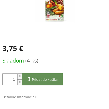
3,75 €
Jednotková
Skladom
(4 ks)
cena:
Pridať do košíka
Detailné informácie