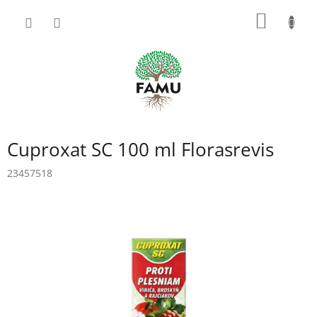
Prejsť
NÁKU
na
obsah
KOŠÍK
Cuproxat SC 100 ml Florasrevis
23457518