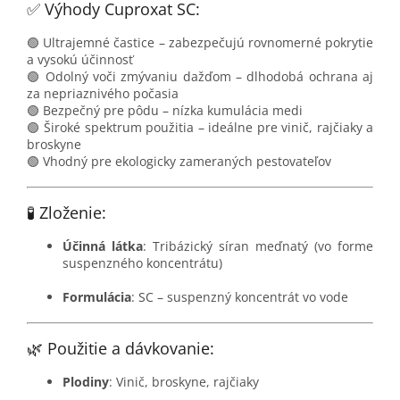
✅ Výhody Cuproxat SC:
🟢 Ultrajemné častice – zabezpečujú rovnomerné pokrytie
a vysokú účinnosť
🟢 Odolný voči zmývaniu dažďom – dlhodobá ochrana aj
za nepriaznivého počasia
🟢 Bezpečný pre pôdu – nízka kumulácia medi
🟢 Široké spektrum použitia – ideálne pre vinič, rajčiaky a
broskyne
🟢 Vhodný pre ekologicky zameraných pestovateľov
🧪 Zloženie:
Účinná látka
: Tribázický síran meďnatý (vo forme
suspenzného koncentrátu)
Formulácia
: SC – suspenzný koncentrát vo vode
🌿 Použitie a dávkovanie:
Plodiny
: Vinič, broskyne, rajčiaky