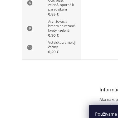
oceľ/plast,
zelená, oporná k
paradajkám
0,85 €
Aranžovacia
hmota na rezané
kvety - zelená
0,90 €
Vetvička z umelej
čečiny
0,20 €
Z
á
p
ä
t
Informác
i
e
Ako nakup
Kontakt
Dodanie t
Používame 