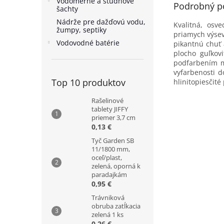
Vodomerné a studňové
Podrobný p
šachty
Nádrže pre dažďovú vodu,
Kvalitná, osv
žumpy, septiky
priamych výsev
Vodovodné batérie
pikantnú chuť 
plocho guľkov
podfarbením m
vyfarbenosti d
Top 10 produktov
hlinitopiesčité
Rašelinové
tablety JIFFY
priemer 3,7 cm
0,13 €
Tyč Garden SB
11/1800 mm,
oceľ/plast,
zelená, oporná k
paradajkám
0,95 €
Trávniková
obruba zatĺkacia
zelená 1 ks
0,26 €