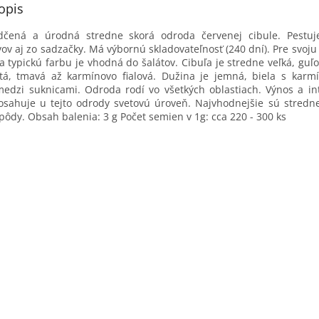
opis
edčená a úrodná stredne skorá odroda červenej cibule. Pestuj
ov aj zo sadzačky. Má výbornú skladovateľnosť (240 dní). Pre svoj
a typickú farbu je vhodná do šalátov. Cibuľa je stredne veľká, guľo
itá, tmavá až karmínovo fialová. Dužina je jemná, biela s karm
edzi suknicami. Odroda rodí vo všetkých oblastiach. Výnos a in
osahuje u tejto odrody svetovú úroveň. Najvhodnejšie sú stredn
 pôdy. Obsah balenia: 3 g Počet semien v 1g: cca 220 - 300 ks