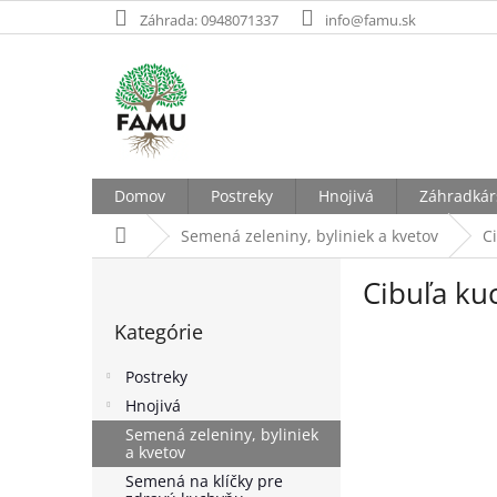
Prejsť
Záhrada: 0948071337
info@famu.sk
na
obsah
Domov
Postreky
Hnojivá
Záhradkár
Domov
Semená zeleniny, byliniek a kvetov
C
B
Cibuľa ku
o
Preskočiť
č
Kategórie
kategórie
n
ý
Postreky
p
Hnojivá
a
Semená zeleniny, byliniek
n
a kvetov
e
Semená na klíčky pre
l