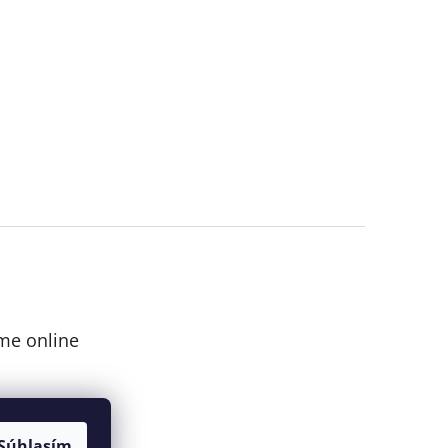
me online
Súhlasím