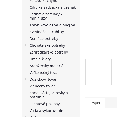
zdravú kuchyňu
Cibuľka sadzačka a cesnak
Sadbové zemiaky -
minihľuzy
Trávnikové osivá a hnojivá
Kvetináče a truhlíky
Domáce potreby
Chovateľské potreby
Záhradkárske potreby
Umelé kvety
Aranžérsky materiál
Veľkonočný tovar
Dušičkový tovar
Vianočný tovar
Kanalizácie,tvarovky a
potrubia
Popis
Šachtové poklopy
Voda a vykurovanie