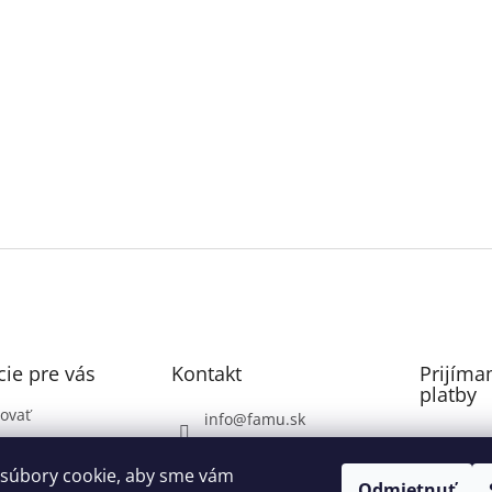
ie pre vás
Kontakt
Prijíma
platby
ovať
info
@
famu.sk
Záhrada: 0948071337
ovaru
súbory cookie, aby sme vám
Voda, Plyn, Poklopy: do
Odmietnuť