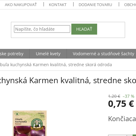
AKO NAKUPOVAŤ
KONTAKT
DODANIE TOVARU
OBCH
HĽADAŤ
ske potreby
Umelé kvety
Vodomerné a studňové šachty
ibuľa kuchynská Karmen kvalitná, stredne skorá odroda
chynská Karmen kvalitná, stredne sk
1,20 €
–37 %
0,75 €
Jednotková
Končiaca
cena: