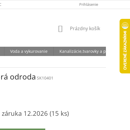
ODNÉ PODMIENKY
OCHRANA OSOBNÝCH ÚDAJOV
Prihlásenie
NÁKUPNÝ
Prázdny košík
KOŠÍK
Voda a vykurovanie
Kanalizácie,tvarovky a potrubia
orá odroda
SK10401
 záruka 12.2026
(15 ks)