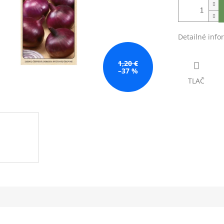
Detailné info
1,20 €
–37 %
TLAČ