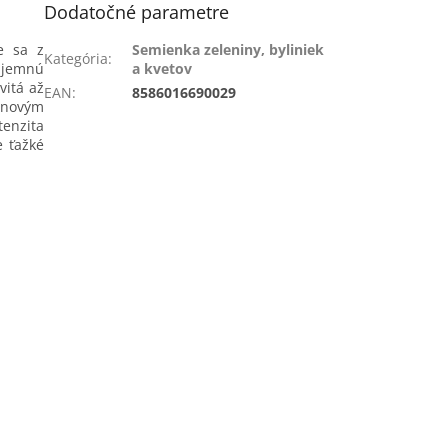
Dodatočné parametre
e sa z
Semienka zeleniny, byliniek
Kategória
:
u jemnú
a kvetov
vitá až
EAN
:
8586016690029
ínovým
tenzita
e ťažké