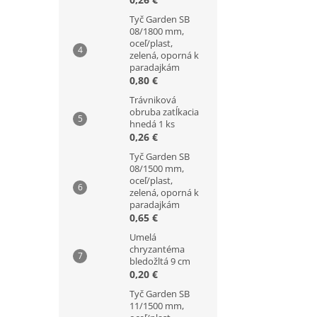
Tyč Garden SB
08/1800 mm,
oceľ/plast,
zelená, oporná k
paradajkám
0,80 €
Trávniková
obruba zatĺkacia
hnedá 1 ks
0,26 €
Tyč Garden SB
08/1500 mm,
oceľ/plast,
zelená, oporná k
paradajkám
0,65 €
Umelá
chryzantéma
bledožltá 9 cm
0,20 €
Tyč Garden SB
11/1500 mm,