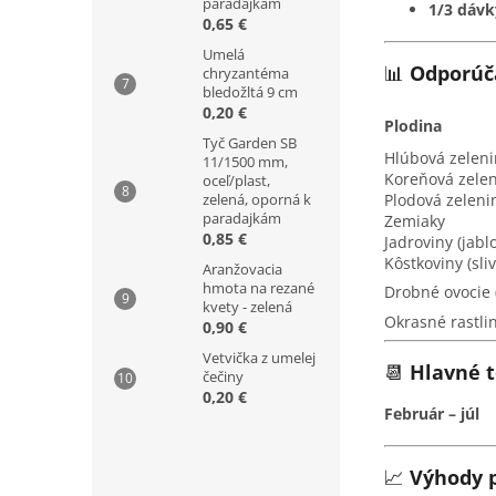
paradajkám
1/3 dávk
0,65 €
Umelá
📊
Odporúč
chryzantéma
bledožltá 9 cm
0,20 €
Plodina
Tyč Garden SB
Hlúbová zelen
11/1500 mm,
Koreňová zele
oceľ/plast,
Plodová zeleni
zelená, oporná k
paradajkám
Zemiaky
0,85 €
Jadroviny (jabl
Kôstkoviny (sli
Aranžovacia
hmota na rezané
Drobné ovocie (
kvety - zelená
Okrasné rastli
0,90 €
Vetvička z umelej
📆
Hlavné t
čečiny
0,20 €
Február – júl
📈
Výhody 