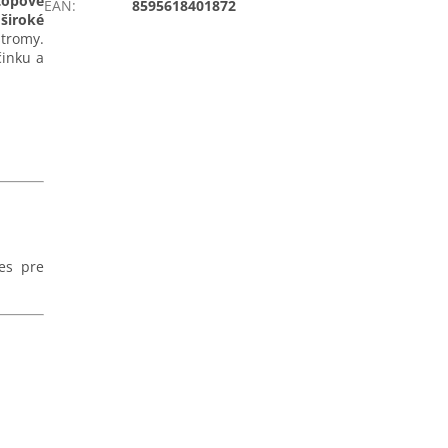
topové
EAN
:
8595618401872
e
široké
stromy.
inku a
es pre