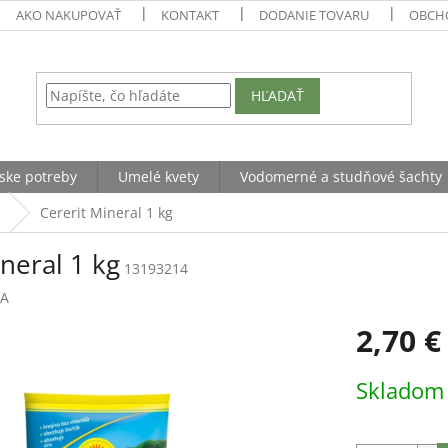
AKO NAKUPOVAŤ
KONTAKT
DODANIE TOVARU
OBCH
HĽADAŤ
ske potreby
Umelé kvety
Vodomerné a studňové šachty
Cererit Mineral 1 kg
neral 1 kg
13193214
NA
2,70 €
Jednotková
Sklado
cena: