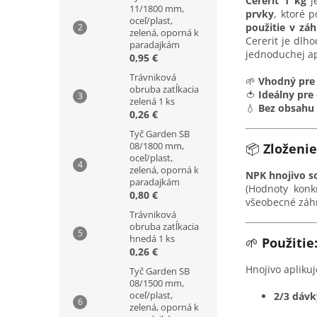
Cererit 1 kg
j
11/1800 mm,
prvky
, ktoré 
oceľ/plast,
použitie v zá
zelená, oporná k
Cererit je dl
paradajkám
jednoduchej apl
0,95 €
Trávniková
🌱
Vhodný pre 
obruba zatĺkacia
🍅
Ideálny pre 
zelená 1 ks
💧
Bez obsahu 
0,26 €
Tyč Garden SB
08/1800 mm,
📦
Zloženie
oceľ/plast,
zelená, oporná k
NPK hnojivo s
paradajkám
(Hodnoty konk
0,80 €
všeobecné záhr
Trávniková
obruba zatĺkacia
hnedá 1 ks
🌱
Použitie
0,26 €
Hnojivo aplik
Tyč Garden SB
08/1500 mm,
oceľ/plast,
2/3 dávk
zelená, oporná k