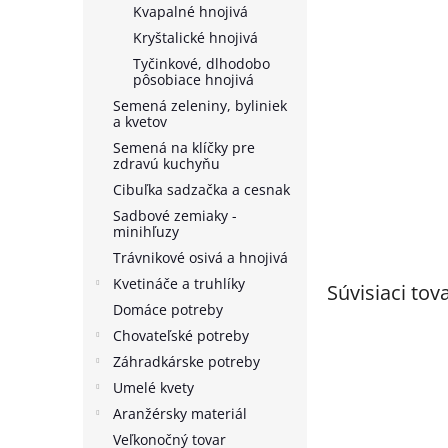
Kvapalné hnojivá
Kryštalické hnojivá
Tyčinkové, dlhodobo
pôsobiace hnojivá
Semená zeleniny, byliniek
a kvetov
Semená na klíčky pre
zdravú kuchyňu
Cibuľka sadzačka a cesnak
Sadbové zemiaky -
minihľuzy
Trávnikové osivá a hnojivá
Kvetináče a truhlíky
Súvisiaci tov
Domáce potreby
Chovateľské potreby
Záhradkárske potreby
Umelé kvety
Aranžérsky materiál
Veľkonočný tovar