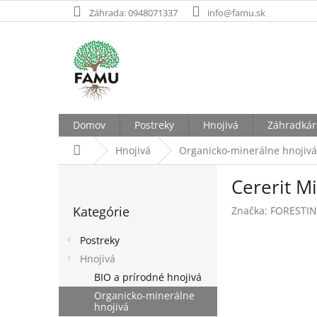
Prejsť
Záhrada: 0948071337
info@famu.sk
na
obsah
Domov
Postreky
Hnojivá
Záhradkár
Domov
Hnojivá
Organicko-minerálne hnojivá
B
Cererit Mi
o
Preskočiť
č
Kategórie
Značka:
FORESTI
kategórie
n
ý
Postreky
p
Hnojivá
a
BIO a prírodné hnojivá
n
e
Organicko-minerálne
hnojivá
l