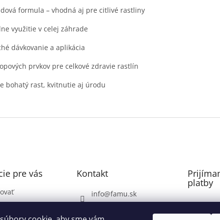
dová formula – vhodná aj pre citlivé rastliny
ne využitie v celej záhrade
hé dávkovanie a aplikácia
opových prvkov pre celkové zdravie rastlín
 bohatý rast, kvitnutie aj úrodu
ie pre vás
Kontakt
Prijíma
platby
ovať
info
@
famu.sk
Záhrada: 0948071337
ovaru
súbory cookie, aby sme vám