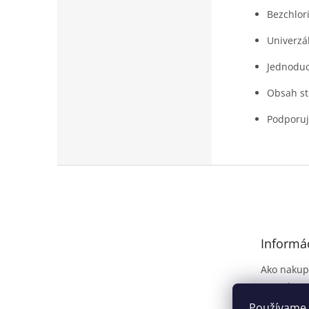
Bezchlori
Univerzál
Jednoduc
Obsah st
Podporuje
Z
á
p
ä
t
Informác
i
e
Ako nakup
Kontakt
Dodanie t
Používame 