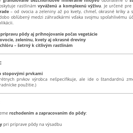
e
granulované bezchloridové minerálne hnojivo
obohatené o
s
poskytuje rastlinám
vyváženú a komplexnú výživu
. Je určené pr
hrade
– od ovocia a zeleniny až po kvety, chmeľ, okrasné kríky a 
hodobo obľúbený medzi záhradkármi vďaka svojmu spoľahlivému úč
ikácii.
prípravu pôdy aj prihnojovanie počas vegetácie
ovocie, zeleninu, kvety aj okrasné dreviny
chlóru – šetrný k citlivým rastlinám
:
o stopovými prvkami
rétnych prvkov výrobca nešpecifikuje, ale ide o štandardnú zm
adnícke použitie.)
:
ujeme
rozhodením a zapracovaním do pôdy
:
y
pri príprave pôdy na výsadbu