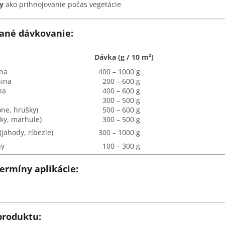
y
ako prihnojovanie počas vegetácie
ané dávkovanie:
Dávka (g / 10 m²)
ina
400 – 1000 g
nina
200 – 600 g
na
400 – 600 g
300 – 500 g
one, hrušky)
500 – 600 g
vky, marhule)
300 – 500 g
jahody, ríbezle)
300 – 1000 g
ny
100 – 300 g
ermíny aplikácie:
produktu: