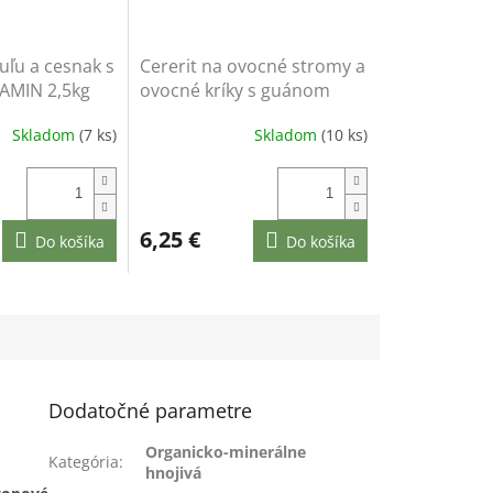
buľu a cesnak s
Cererit na ovocné stromy a
MIN 2,5kg
ovocné kríky s guánom
ORGAMIN 2,5kg
Skladom
(7 ks)
Skladom
(10 ks)
6,25 €
Do košíka
Do košíka
Dodatočné parametre
Organicko-minerálne
Kategória
:
hnojivá