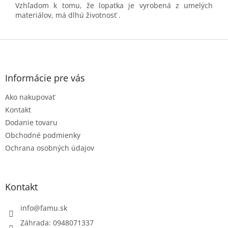
Vzhľadom k tomu, že lopatka je vyrobená z umelých
materiálov, má dlhú životnosť .
Z
á
p
ä
Informácie pre vás
t
Ako nakupovať
i
e
Kontakt
Dodanie tovaru
Obchodné podmienky
Ochrana osobných údajov
Kontakt
info
@
famu.sk
Záhrada: 0948071337