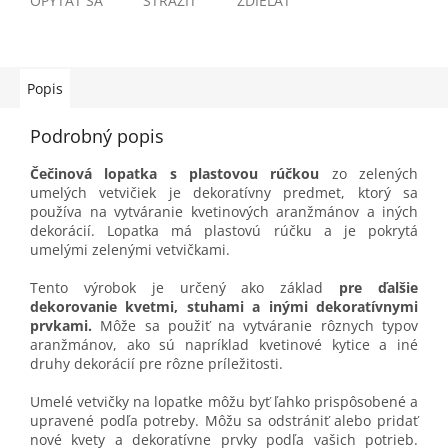
OPÝTAŤ SA
STRÁŽIŤ
ZDIEĽAŤ
Popis
Podrobný popis
Čečinová lopatka s plastovou rúčkou
zo zelených
umelých vetvičiek je dekoratívny predmet, ktorý sa
používa na vytváranie kvetinových aranžmánov a iných
dekorácií. Lopatka má plastovú rúčku a je pokrytá
umelými zelenými vetvičkami.
Tento výrobok je určený ako základ
pre ďalšie
dekorovanie kvetmi, stuhami a inými dekoratívnymi
prvkami.
Môže sa použiť na vytváranie rôznych typov
aranžmánov, ako sú napríklad kvetinové kytice a iné
druhy dekorácií pre rôzne príležitosti.
Umelé vetvičky na lopatke môžu byť ľahko prispôsobené a
upravené podľa potreby. Môžu sa odstrániť alebo pridať
nové kvety a dekoratívne prvky podľa vašich potrieb.