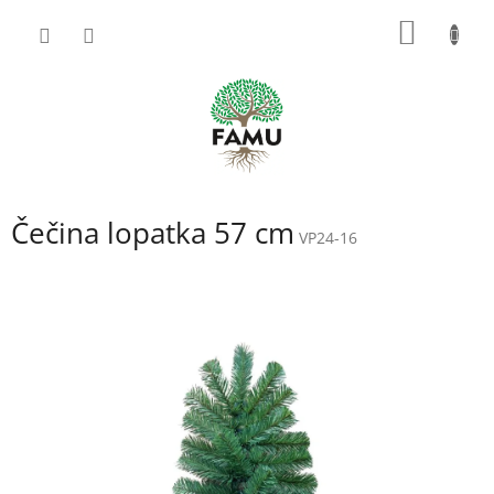
Prejsť
NÁKU
na
obsah
KOŠÍK
Čečina lopatka 57 cm
VP24-16