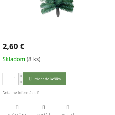
2,60 €
Jednotková
Skladom
(8 ks)
cena:
Pridať do košíka
Detailné informácie