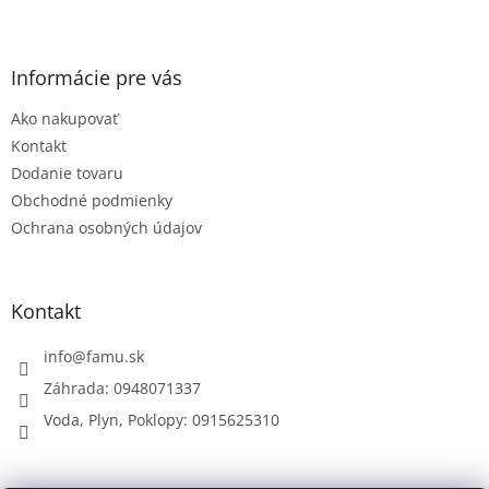
Z
á
p
ä
Informácie pre vás
t
Ako nakupovať
i
e
Kontakt
Dodanie tovaru
Obchodné podmienky
Ochrana osobných údajov
Kontakt
info
@
famu.sk
Záhrada: 0948071337
Voda, Plyn, Poklopy: 0915625310