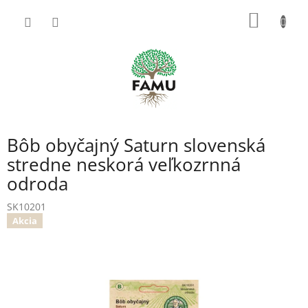
Prejsť
NÁKU
na
obsah
KOŠÍK
Bôb obyčajný Saturn slovenská
stredne neskorá veľkozrnná
odroda
SK10201
Akcia