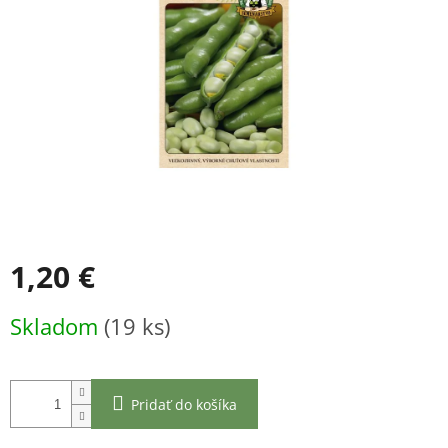
1,20 €
Jednotková
Skladom
(19 ks)
cena:
Pridať do košíka