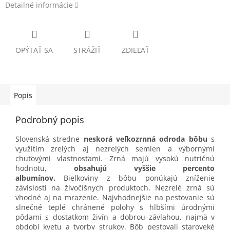
Detailné informácie
OPÝTAŤ SA
STRÁŽIŤ
ZDIEĽAŤ
Popis
Podrobný popis
Slovenská stredne
neskorá veľkozrnná odroda bôbu
s
využitím zrelých aj nezrelých semien a výbornými
chuťovými vlastnosťami. Zrná majú vysokú nutričnú
hodnotu,
obsahujú vyššie percento
albumínov.
Bielkoviny z bôbu ponúkajú zníženie
závislosti na živočíšnych produktoch. Nezrelé zrná sú
vhodné aj na mrazenie. Najvhodnejšie na pestovanie sú
slnečné teplé chránené polohy s hlbšími úrodnými
pôdami s dostatkom živín a dobrou závlahou, najmä v
období kvetu a tvorby strukov. Bôb pestovali staroveké