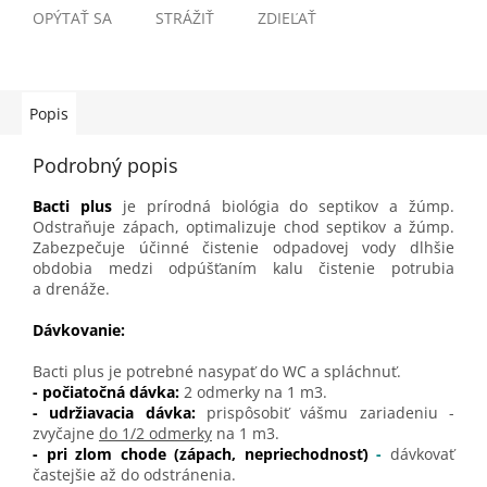
OPÝTAŤ SA
STRÁŽIŤ
ZDIEĽAŤ
Popis
Podrobný popis
Bacti plus
je prírodná biológia do septikov a žúmp.
Odstraňuje zápach, optimalizuje chod septikov a žúmp.
Zabezpečuje účinné čistenie odpadovej vody dlhšie
obdobia medzi odpúšťaním kalu čistenie potrubia
a drenáže.
Dávkovanie:
Bacti plus je potrebné nasypať do WC a spláchnuť.
- počiatočná dávka:
2 odmerky na 1 m3.
- udržiavacia dávka:
prispôsobiť vášmu zariadeniu -
zvyčajne
do 1/2 odmerky
na 1 m3.
- pri zlom chode (zápach, nepriechodnosť)
-
dávkovať
častejšie až do odstránenia.