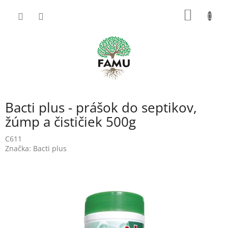
Prejsť
NÁKU
na
obsah
KOŠÍK
Bacti plus - prášok do septikov,
žúmp a čističiek 500g
C611
Značka:
Bacti plus