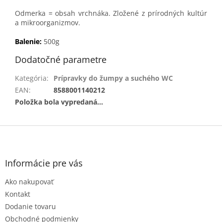
Odmerka = obsah vrchnáka. Zložené z prírodných kultúr
a mikroorganizmov.
Balenie:
500g
Dodatočné parametre
Kategória
:
Prípravky do žumpy a suchého WC
EAN
:
8588001140212
Položka bola vypredaná…
Z
á
p
ä
Informácie pre vás
t
Ako nakupovať
i
e
Kontakt
Dodanie tovaru
Obchodné podmienky