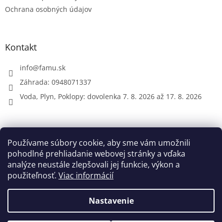
Ochrana osobných údajov
Kontakt
info
@
famu.sk
Záhrada: 0948071337
Voda, Plyn, Poklopy: dovolenka 7. 8. 2026 až 17. 8. 2026
Prijímame online platby
Používame súbory cookie, aby sme vám umožnili
pohodlné prehliadanie webovej stránky a vďaka
analýze neustále zlepšovali jej funkcie, výkon a
použiteľnosť.
Viac informácií
Nastavenie
Vytvoril Shoptet