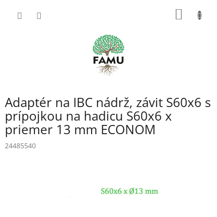
Prejsť
NÁKU
na
obsah
KOŠÍK
Adaptér na IBC nádrž, závit S60x6 s
prípojkou na hadicu S60x6 x
priemer 13 mm ECONOM
24485540