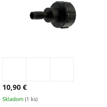
10,90 €
Jednotková
Skladom
(1 ks)
cena: