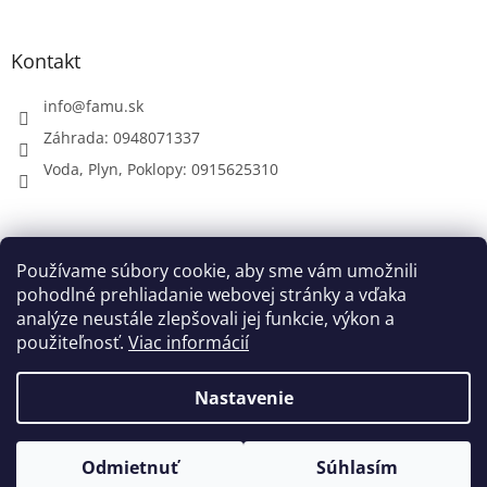
Kontakt
info
@
famu.sk
Záhrada: 0948071337
Voda, Plyn, Poklopy: 0915625310
Prijímame online platby
Používame súbory cookie, aby sme vám umožnili
pohodlné prehliadanie webovej stránky a vďaka
analýze neustále zlepšovali jej funkcie, výkon a
použiteľnosť.
Viac informácií
Nastavenie
Vytvoril Shoptet
Odmietnuť
Súhlasím
Copyright 2026
FAMU.sk
. Všetky práva vyhradené.