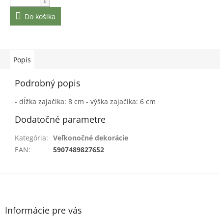
Do košíka
Popis
Podrobný popis
- dĺžka zajačika: 8 cm - výška zajačika: 6 cm
Dodatočné parametre
Kategória
:
Veľkonočné dekorácie
EAN
:
5907489827652
Z
á
p
ä
Informácie pre vás