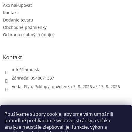
t
Ako nakupovať
i
e
Kontakt
Dodanie tovaru
Obchodné podmienky
Ochrana osobných údajov
Kontakt
info
@
famu.sk
Záhrada: 0948071337
Voda, Plyn, Poklopy: dovolenka 7. 8. 2026 až 17. 8. 2026
Prijímame online platby
Používame súbory cookie, aby sme vám umožnili
pohodlné prehliadanie webovej stránky a vďaka
analýze neustále zlepšovali jej funkcie, výkon a