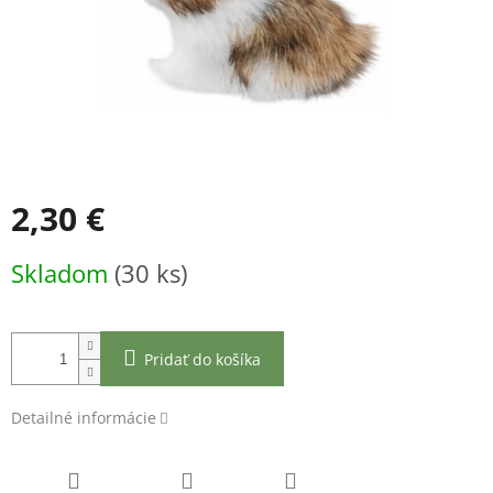
2,30 €
Jednotková
Skladom
(30 ks)
cena:
Pridať do košíka
Detailné informácie