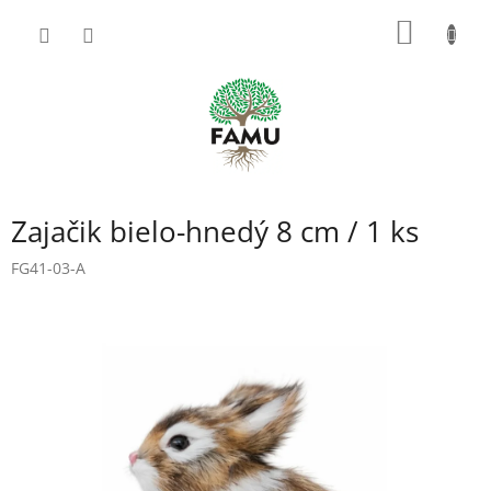
Prejsť
NÁKU
na
obsah
KOŠÍK
Zajačik bielo-hnedý 8 cm / 1 ks
FG41-03-A