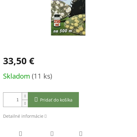
33,50 €
Jednotková
Skladom
(11 ks)
cena:
Pridať do košíka
Detailné informácie