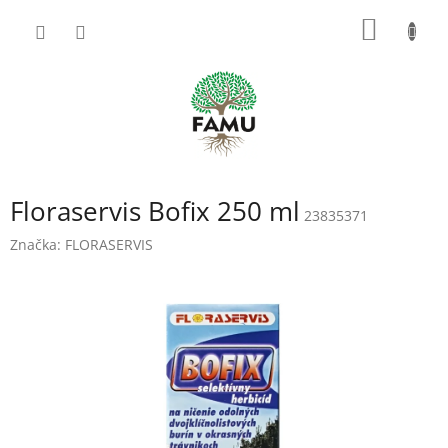
Prejsť
NÁKU
na
obsah
KOŠÍK
Floraservis Bofix 250 ml
23835371
Značka:
FLORASERVIS