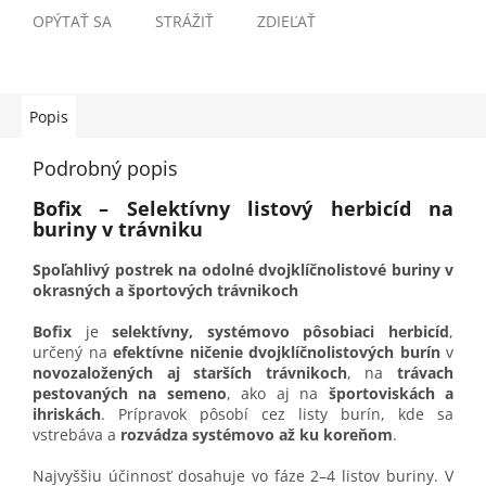
OPÝTAŤ SA
STRÁŽIŤ
ZDIEĽAŤ
Popis
Podrobný popis
Bofix – Selektívny listový herbicíd na
buriny v trávniku
Spoľahlivý postrek na odolné dvojklíčnolistové buriny v
okrasných a športových trávnikoch
Bofix
je
selektívny, systémovo pôsobiaci herbicíd
,
určený na
efektívne ničenie dvojklíčnolistových burín
v
novozaložených aj starších trávnikoch
, na
trávach
pestovaných na semeno
, ako aj na
športoviskách a
ihriskách
. Prípravok pôsobí cez listy burín, kde sa
vstrebáva a
rozvádza systémovo až ku koreňom
.
Najvyššiu účinnosť dosahuje vo fáze 2–4 listov buriny. V