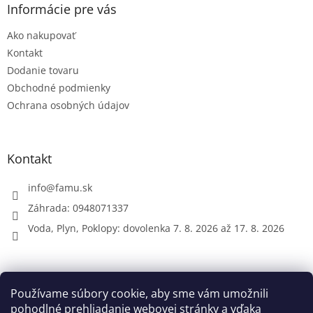
ä
Informácie pre vás
t
Ako nakupovať
i
e
Kontakt
Dodanie tovaru
Obchodné podmienky
Ochrana osobných údajov
Kontakt
info
@
famu.sk
Záhrada: 0948071337
Voda, Plyn, Poklopy: dovolenka 7. 8. 2026 až 17. 8. 2026
Prijímame online platby
Používame súbory cookie, aby sme vám umožnili
pohodlné prehliadanie webovej stránky a vďaka