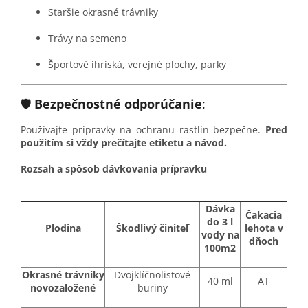
Staršie okrasné trávniky
Trávy na semeno
Športové ihriská, verejné plochy, parky
🛡️
Bezpečnostné odporúčanie
:
Používajte prípravky na ochranu rastlín bezpečne.
Pred
použitím si vždy prečítajte etiketu a návod.
Rozsah a spôsob dávkovania prípravku
Dávka
Čakacia
do 3 l
Plodina
Škodlivý činiteľ
lehota v
vody na
dňoch
100m2
Okrasné trávniky
Dvojklíčnolistové
40 ml
AT
novozaložené
buriny