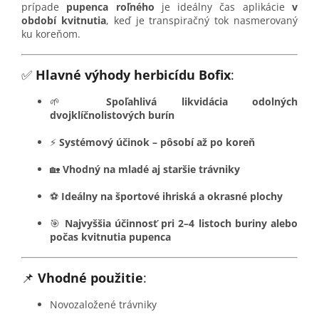
prípade
pupenca roľného
je ideálny čas aplikácie
v
období kvitnutia
, keď je transpiračný tok nasmerovaný
ku koreňom.
✅
Hlavné výhody herbicídu Bofix
:
🌱
Spoľahlivá likvidácia odolných
dvojklíčnolistových burín
⚡
Systémový účinok – pôsobí až po koreň
🏡
Vhodný na mladé aj staršie trávniky
⚽
Ideálny na športové ihriská a okrasné plochy
🎯
Najvyššia účinnosť pri 2–4 listoch buriny alebo
počas kvitnutia pupenca
📌
Vhodné použitie
:
Novozaložené trávniky