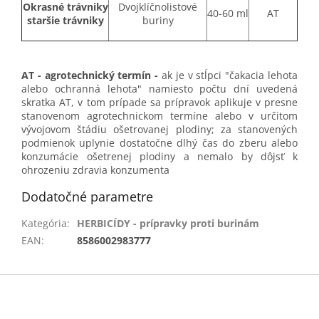
Okrasné trávniky
Dvojklíčnolistové
40-60 ml
AT
staršie trávniky
buriny
AT - agrotechnický termín
-
ak je v stĺpci "čakacia lehota
alebo ochranná lehota" namiesto počtu dní uvedená
skratka AT, v tom prípade sa prípravok aplikuje v presne
stanovenom agrotechnickom termíne alebo v určitom
vývojovom štádiu ošetrovanej plodiny; za stanovených
podmienok uplynie dostatočne dlhý čas do zberu alebo
konzumácie ošetrenej plodiny a nemalo by dôjsť k
ohrozeniu zdravia konzumenta
Dodatočné parametre
Kategória
:
HERBICÍDY - prípravky proti burinám
EAN
:
8586002983777
Z
á
p