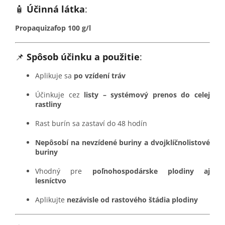
🧴
Účinná látka
:
Propaquizafop 100 g/l
📌
Spôsob účinku a použitie
:
Aplikuje sa
po vzídení tráv
Účinkuje cez
listy – systémový prenos do celej
rastliny
Rast burín sa zastaví do 48 hodín
Nepôsobí na nevzídené buriny a dvojklíčnolistové
buriny
Vhodný pre
poľnohospodárske plodiny aj
lesníctvo
Aplikujte
nezávisle od rastového štádia plodiny