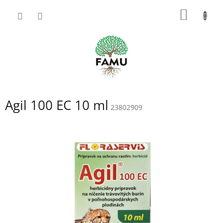
Prejsť
NÁKU
na
obsah
KOŠÍK
Agil 100 EC 10 ml
23802909