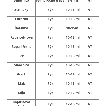
Slnečnica
Jednoročné trávy
5-8 ml
AT
Zemiaky
Pýr
10-15 ml
AT
Lucerna
Pýr
10-15 ml
AT
Ďatelina
Pýr
10-15ml
AT
Repa cukrová
Pýr
10-15 ml
AT
Repa kŕmna
Pýr
10-15 ml
AT
Ľan
Pýr
10-15 ml
AT
Slnečnica
Pýr
10-15 ml
AT
Hrach
Pýr
10-15 ml
AT
Mak
Pýr
10-15 ml
AT
Sója
Pýr
10-15 ml
AT
Kapustová
Pýr
12-15 ml
AT