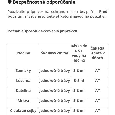
🛡️
Bezpečnostné odporúčanie
:
Používajte prípravok na ochranu rastlín bezpečne.
Pred
použitím si vždy prečítajte etiketu a návod na použitie.
Rozsah a spôsob dávkovania prípravku
Dávka do
Čakacia
4-5 L
Plodina
Škodlivý činiteľ
lehota v
vody na
dňoch
100m2
Zemiaky
Jednoročné trávy
5-8 ml
AT
Lucerna
Jednoročné trávy
5-8ml
AT
Ďatelina
Jednoročné trávy
5-8 ml
AT
Mrkva
Jednoročné trávy
5-8 ml
AT
Cibuľa zo sejby
Jednoročné trávy
5-8 ml
AT