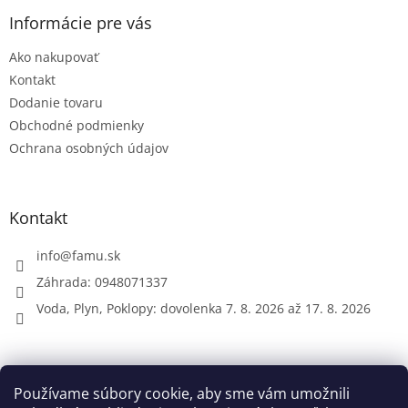
p
ä
Informácie pre vás
t
Ako nakupovať
i
e
Kontakt
Dodanie tovaru
Obchodné podmienky
Ochrana osobných údajov
Kontakt
info
@
famu.sk
Záhrada: 0948071337
Voda, Plyn, Poklopy: dovolenka 7. 8. 2026 až 17. 8. 2026
Prijímame online platby
Používame súbory cookie, aby sme vám umožnili