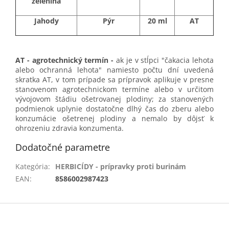
zelenina
Jahody
Pýr
20 ml
AT
AT - agrotechnický termín -
ak je v stĺpci "čakacia lehota
alebo ochranná lehota" namiesto počtu dní uvedená
skratka AT, v tom prípade sa prípravok aplikuje v presne
stanovenom agrotechnickom termíne alebo v určitom
vývojovom štádiu ošetrovanej plodiny; za stanovených
podmienok uplynie dostatočne dlhý čas do zberu alebo
konzumácie ošetrenej plodiny a nemalo by dôjsť k
ohrozeniu zdravia konzumenta.
Dodatočné parametre
Kategória
:
HERBICÍDY - prípravky proti burinám
EAN
:
8586002987423
Z
á