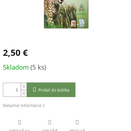
2,50 €
Jednotková
Skladom
(5 ks)
cena:
Pridať do košíka
Detailné informácie