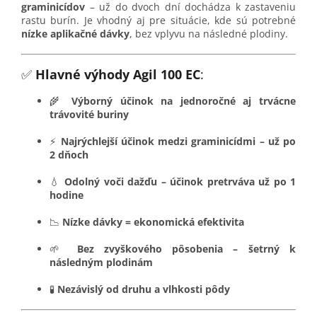
graminicídov
– už do dvoch dní dochádza k zastaveniu
rastu burín. Je vhodný aj pre situácie, kde sú potrebné
nízke aplikačné dávky
, bez vplyvu na následné plodiny.
✅
Hlavné výhody Agil 100 EC
:
🌾
Výborný účinok na jednoročné aj trvácne
trávovité buriny
⚡
Najrýchlejší účinok medzi graminicídmi – už po
2 dňoch
💧
Odolný voči dažďu – účinok pretrváva už po 1
hodine
📉
Nízke dávky = ekonomická efektivita
🌱
Bez zvyškového pôsobenia – šetrný k
následným plodinám
🧪
Nezávislý od druhu a vlhkosti pôdy