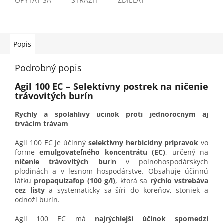
OPÝTAŤ SA
STRÁŽIŤ
ZDIEĽAŤ
Popis
Podrobný popis
Agil 100 EC – Selektívny postrek na ničenie
trávovitých burín
Rýchly a spoľahlivý účinok proti jednoročným aj
trvácim trávam
Agil 100 EC je účinný
selektívny herbicídny prípravok
vo
forme
emulgovateľného koncentrátu (EC)
, určený na
ničenie trávovitých burín
v poľnohospodárskych
plodinách a v lesnom hospodárstve. Obsahuje účinnú
látku
propaquizafop (100 g/l)
, ktorá sa
rýchlo vstrebáva
cez listy
a systematicky sa šíri do koreňov, stoniek a
odnoží burín.
Agil 100 EC má
najrýchlejší účinok spomedzi